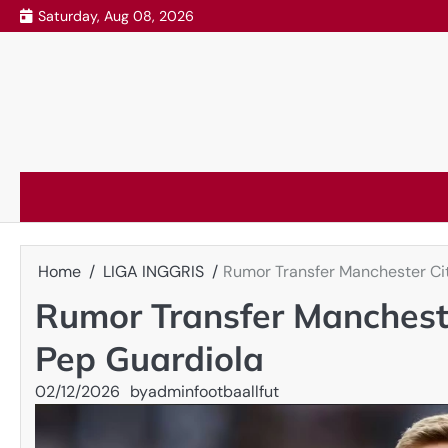
Skip
Saturday, Aug 08, 2026
to
content
Home
LIGA INGGRIS
Rumor Transfer Manchester Cit
Rumor Transfer Mancheste
Pep Guardiola
02/12/2026
by
adminfootbaallfut