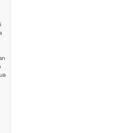
i
a
an
m
ua