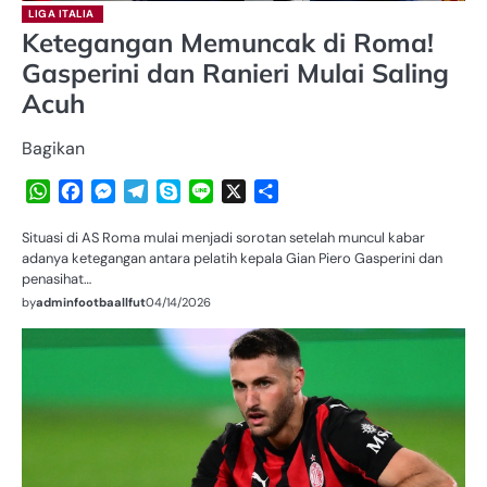
LIGA ITALIA
Ketegangan Memuncak di Roma!
Gasperini dan Ranieri Mulai Saling
Acuh
Bagikan
WhatsApp
Facebook
Messenger
Telegram
Skype
Line
X
Share
Situasi di AS Roma mulai menjadi sorotan setelah muncul kabar
adanya ketegangan antara pelatih kepala Gian Piero Gasperini dan
penasihat…
by
adminfootbaallfut
04/14/2026