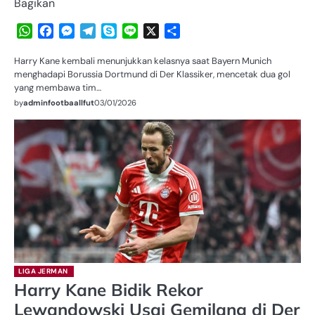
Bagikan
WhatsApp
Facebook
Messenger
Telegram
Skype
Line
X
Share
Harry Kane kembali menunjukkan kelasnya saat Bayern Munich
menghadapi Borussia Dortmund di Der Klassiker, mencetak dua gol
yang membawa tim…
by
adminfootbaallfut
03/01/2026
LIGA JERMAN
Harry Kane Bidik Rekor
Lewandowski Usai Gemilang di Der