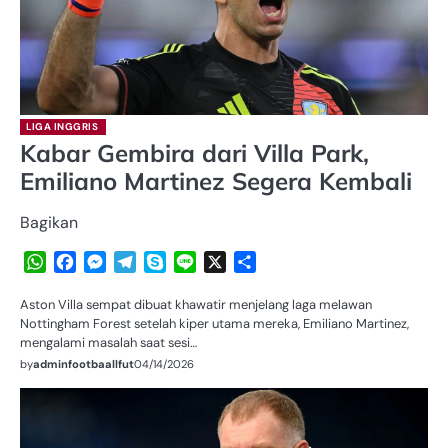
LIGA INGGRIS
Kabar Gembira dari Villa Park,
Emiliano Martinez Segera Kembali
Bagikan
WhatsApp
Facebook
Messenger
Telegram
Skype
Line
X
Share
Aston Villa sempat dibuat khawatir menjelang laga melawan
Nottingham Forest setelah kiper utama mereka, Emiliano Martinez,
mengalami masalah saat sesi…
by
adminfootbaallfut
04/14/2026