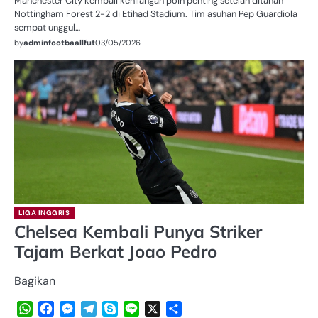
Manchester City kembali kehilangan poin penting setelah ditahan
Nottingham Forest 2-2 di Etihad Stadium. Tim asuhan Pep Guardiola
sempat unggul…
by
adminfootbaallfut
03/05/2026
LIGA INGGRIS
Chelsea Kembali Punya Striker
Tajam Berkat Joao Pedro
Bagikan
WhatsApp
Facebook
Messenger
Telegram
Skype
Line
X
Share