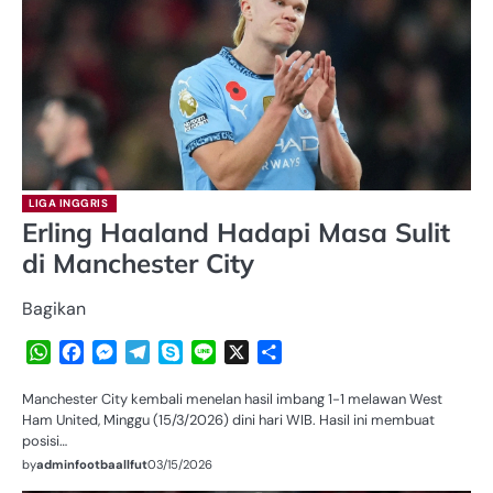
LIGA INGGRIS
Erling Haaland Hadapi Masa Sulit
di Manchester City
Bagikan
WhatsApp
Facebook
Messenger
Telegram
Skype
Line
X
Share
Manchester City kembali menelan hasil imbang 1-1 melawan West
Ham United, Minggu (15/3/2026) dini hari WIB. Hasil ini membuat
posisi…
by
adminfootbaallfut
03/15/2026