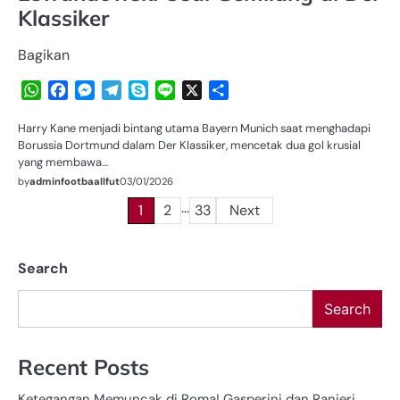
Klassiker
Bagikan
WhatsApp
Facebook
Messenger
Telegram
Skype
Line
X
Share
Harry Kane menjadi bintang utama Bayern Munich saat menghadapi
Borussia Dortmund dalam Der Klassiker, mencetak dua gol krusial
yang membawa…
by
adminfootbaallfut
03/01/2026
…
Posts
1
2
33
Next
pagination
Search
Search
Recent Posts
Ketegangan Memuncak di Roma! Gasperini dan Ranieri