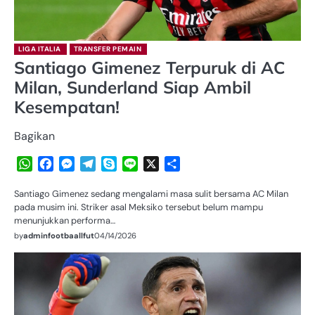
LIGA ITALIA
TRANSFER PEMAIN
Santiago Gimenez Terpuruk di AC
Milan, Sunderland Siap Ambil
Kesempatan!
Bagikan
WhatsApp
Facebook
Messenger
Telegram
Skype
Line
X
Share
Santiago Gimenez sedang mengalami masa sulit bersama AC Milan
pada musim ini. Striker asal Meksiko tersebut belum mampu
menunjukkan performa…
by
adminfootbaallfut
04/14/2026