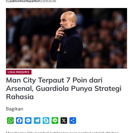
by
adminfootbaallfut
03/11/2026
LIGA INGGRIS
Man City Terpaut 7 Poin dari
Arsenal, Guardiola Punya Strategi
Rahasia
Bagikan
WhatsApp
Facebook
Messenger
Telegram
Skype
Line
X
Share