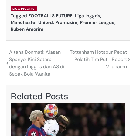
LIGA INGGRIS
Tagged
FOOTBALLS FUTURE
,
Liga Inggris
,
Manchester United
,
Pramusim
,
Premier League
,
Ruben Amorim
Aitana Bonmati: Alasan
Tottenham Hotspur Pecat
Post
Spanyol Kini Setara
Pelatih Tim Putri Robert
navigation
dengan Inggris dan AS di
Vilahamn
Sepak Bola Wanita
Related Posts