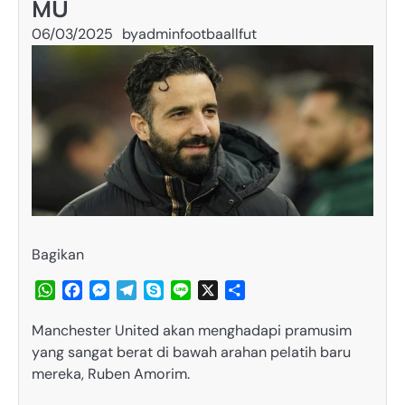
MU
06/03/2025
by
adminfootbaallfut
Bagikan
WhatsApp
Facebook
Messenger
Telegram
Skype
Line
X
Share
Manchester United akan menghadapi pramusim
yang sangat berat di bawah arahan pelatih baru
mereka, Ruben Amorim.