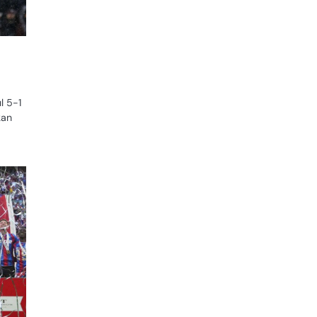
l 5-1
kan