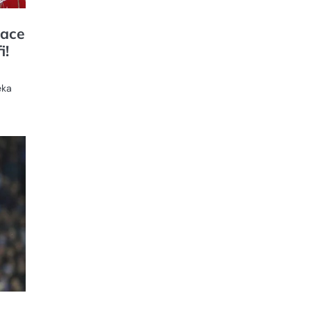
lace
i!
eka