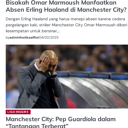
Bisakah Omar Marmoush Manfaatkan
Absen Erling Haaland di Manchester City?
Dengan Erling Haaland yang harus menepi absen karena cedera
pergelangan kaki, striker Manchester City Omar Marmoush diberi
kesempatan untuk bersinar,…
by
adminfootbaallfut
04/02/2025
LIGA INGGRIS
Manchester City: Pep Guardiola dalam
“Tantangan Terberat”