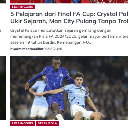
LIGA INGGRIS
5 Pelajaran dari Final FA Cup: Crystal Pa
Ukir Sejarah, Man City Pulang Tanpa Trof
a
Crystal Palace mencatatkan sejarah gemilang dengan
memenangkan Piala FA 2024/2025, gelar mayor pertama mer
setelah 119 tahun berdiri. Kemenangan 1-0…
by
adminfootbaallfut
05/18/2025
LIGA INGGRIS
SEPAK BOLA