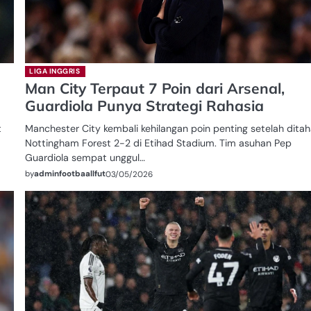
LIGA INGGRIS
Man City Terpaut 7 Poin dari Arsenal,
Guardiola Punya Strategi Rahasia
t
Manchester City kembali kehilangan poin penting setelah dita
Nottingham Forest 2-2 di Etihad Stadium. Tim asuhan Pep
Guardiola sempat unggul…
by
adminfootbaallfut
03/05/2026