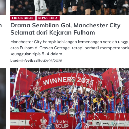
LIGA INGGRIS
SEPAK BOLA
n
Drama Sembilan Gol, Manchester City
Selamat dari Kejaran Fulham
Manchester City hampir kehilangan kemenangan setelah unggu
atas Fulham di Craven Cottage, tetapi berhasil mempertahan
keunggulan tipis 5-4 dalam…
by
adminfootbaallfut
12/03/2025