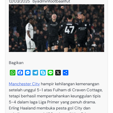
12/03/2025
by
adminfootbaallfut
Bagikan
WhatsApp
Facebook
Messenger
Telegram
Skype
Line
X
Share
Manchester City
hampir kehilangan kemenangan
setelah unggul 5-1 atas Fulham di Craven Cottage,
tetapi berhasil mempertahankan keunggulan tipis
5-4 dalam laga Liga Primer yang penuh drama.
Erling Haaland membuka pesta gol City dan