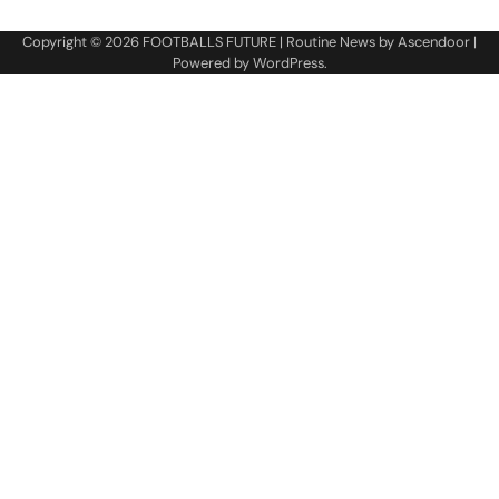
Copyright © 2026
FOOTBALLS FUTURE
| Routine News by
Ascendoor
|
Powered by
WordPress
.