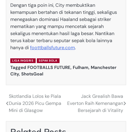
Dengan tiga poin ini, City membuktikan
kemampuan bertahan di tekanan tinggi, sekaligus
menegaskan dominasi Haaland sebagai striker
mematikan yang mampu mencetak sejarah
sekaligus menentukan hasil laga besar. Nantikan
terus kabar terbaru seputar sepak bola lainnya
hanya di
foottballsfuture.com
.
LIGA INGGRIS
SEPAK BOLA
Tagged
FOOTBALLS FUTURE
,
Fulham
,
Manchester
City
,
ShotsGoal
Skotlandia Lolos ke Piala
Jack Grealish Bawa
Post
Dunia 2026 Picu Gempa
Everton Raih Kemenangan
navigation
Mini di Glasgow
Bersejarah di Vitality
Related Posts