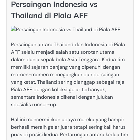
Persaingan Indonesia vs
Thailand di Piala AFF
Persaingan antara Thailand dan Indonesia di Piala
AFF selalu menjadi salah satu sorotan utama
dalam dunia sepak bola Asia Tenggara. Kedua tim
memiliki sejarah panjang yang dipenuhi dengan
momen-momen menegangkan dan persaingan
yang ketat. Thailand sering dianggap sebagai raja
Piala AFF dengan koleksi gelar terbanyak,
sementara Indonesia dikenal dengan julukan
spesialis runner-up.
Hal ini mencerminkan upaya mereka yang hampir
berhasil meraih gelar juara tetapi sering kali harus
puas di posisi kedua. Pertarungan antara kedua tim