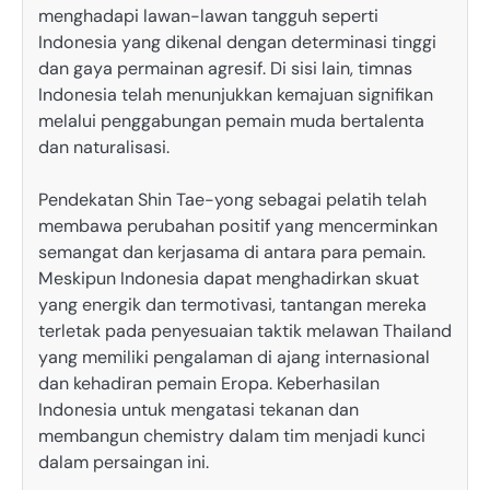
menghadapi lawan-lawan tangguh seperti
Indonesia yang dikenal dengan determinasi tinggi
dan gaya permainan agresif. Di sisi lain, timnas
Indonesia telah menunjukkan kemajuan signifikan
melalui penggabungan pemain muda bertalenta
dan naturalisasi.
Pendekatan Shin Tae-yong sebagai pelatih telah
membawa perubahan positif yang mencerminkan
semangat dan kerjasama di antara para pemain.
Meskipun Indonesia dapat menghadirkan skuat
yang energik dan termotivasi, tantangan mereka
terletak pada penyesuaian taktik melawan Thailand
yang memiliki pengalaman di ajang internasional
dan kehadiran pemain Eropa. Keberhasilan
Indonesia untuk mengatasi tekanan dan
membangun chemistry dalam tim menjadi kunci
dalam persaingan ini.