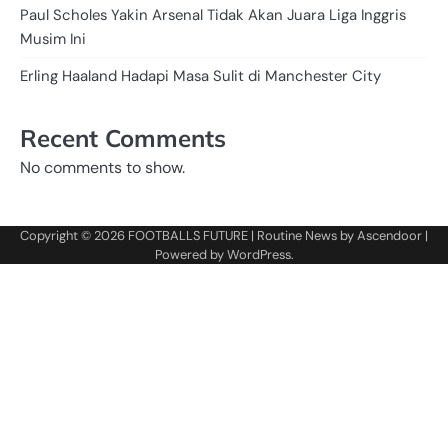
Paul Scholes Yakin Arsenal Tidak Akan Juara Liga Inggris
Musim Ini
Erling Haaland Hadapi Masa Sulit di Manchester City
Recent Comments
No comments to show.
Copyright © 2026
FOOTBALLS FUTURE
| Routine News by
Ascendoor
|
Powered by
WordPress
.