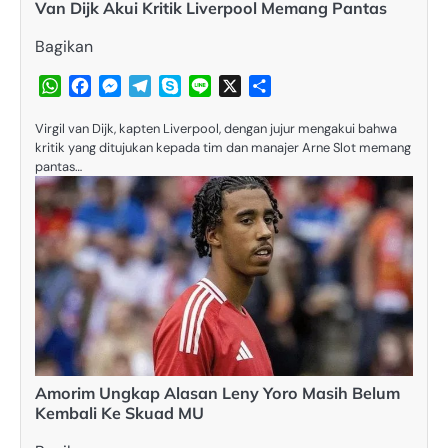
Van Dijk Akui Kritik Liverpool Memang Pantas
Bagikan
WhatsApp
Facebook
Messenger
Telegram
Skype
Line
X
Share
Virgil van Dijk, kapten Liverpool, dengan jujur mengakui bahwa
kritik yang ditujukan kepada tim dan manajer Arne Slot memang
pantas…
Amorim Ungkap Alasan Leny Yoro Masih Belum
Kembali Ke Skuad MU