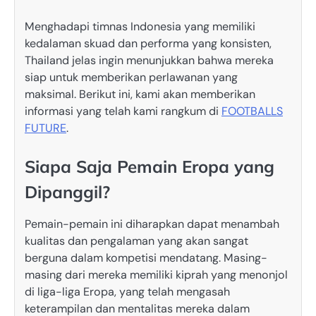
Menghadapi timnas Indonesia yang memiliki
kedalaman skuad dan performa yang konsisten,
Thailand jelas ingin menunjukkan bahwa mereka
siap untuk memberikan perlawanan yang
maksimal. Berikut ini, kami akan memberikan
informasi yang telah kami rangkum di
FOOTBALLS
FUTURE
.
Siapa Saja Pemain Eropa yang
Dipanggil?
Pemain-pemain ini diharapkan dapat menambah
kualitas dan pengalaman yang akan sangat
berguna dalam kompetisi mendatang. Masing-
masing dari mereka memiliki kiprah yang menonjol
di liga-liga Eropa, yang telah mengasah
keterampilan dan mentalitas mereka dalam