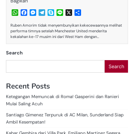
Bagikan
WhatsApp
Facebook
Messenger
Telegram
Skype
Line
X
Share
Ruben Amorim tidak menyembunyikan kekecewaannya melihat
performa timnya setelah Manchester United menderita
kekalahan ke-17 musim ini dari West Ham dengan…
Search
Search
Recent Posts
Ketegangan Memuncak di Roma! Gasperini dan Ranieri
Mulai Saling Acuh
Santiago Gimenez Terpuruk di AC Milan, Sunderland Siap
Ambil Kesempatan!
Kabar Gembira dari Villa Park, Emiliano Martinez Segera