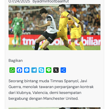
07/24/2025
by
adminfootbaallfut
Bagikan
WhatsApp
Facebook
Messenger
Telegram
Skype
Line
X
Share
Seorang bintang muda Timnas Spanyol, Javi
Guerra, menolak tawaran perpanjangan kontrak
dari klubnya, Valencia, demi kesempatan
bergabung dengan Manchester United.