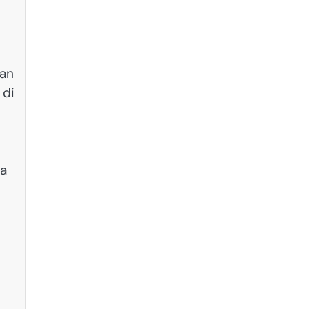
kan
 di
ba