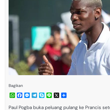
Bagikan
WhatsApp
Facebook
Messenger
Telegram
Skype
Line
X
Share
Paul Pogba buka peluang pulang ke Prancis se