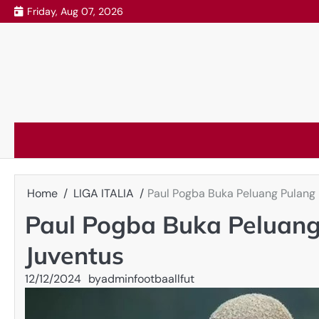
Skip
Friday, Aug 07, 2026
to
content
Home
LIGA ITALIA
Paul Pogba Buka Peluang Pulang 
Paul Pogba Buka Peluang
Juventus
12/12/2024
by
adminfootbaallfut