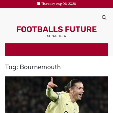
Skip
Thursday, Aug 06, 2026
to
content
FOOTBALLS FUTURE
SEPAK BOLA
Tag:
Bournemouth